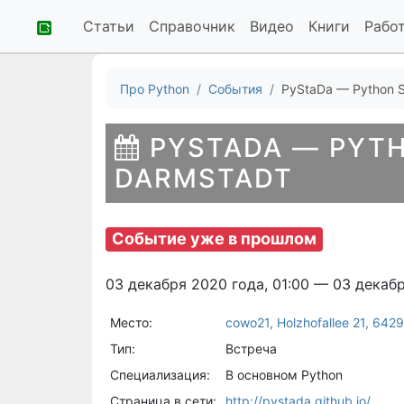
Статьи
Справочник
Видео
Книги
Рабо
Про Python
События
PyStaDa — Python S
PYSTADA — PYT
DARMSTADT
Событие уже в прошлом
03 декабря 2020 года, 01:00 — 03 декаб
Место:
cowo21, Holzhofallee 21, 64
Тип:
Встреча
Специализация:
В основном Python
Страница в сети:
http://pystada.github.io/