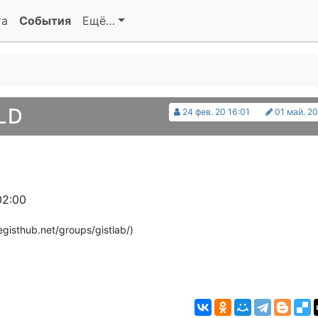
та
События
Ещё…
LD
24 фев. 20 16:01
01 май. 20
02:00
hegisthub.net/groups/gistlab/)