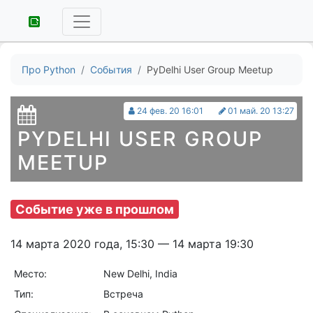
Про Python
События
PyDelhi User Group Meetup
24 фев. 20 16:01
01 май. 20 13:27
PYDELHI USER GROUP
MEETUP
Событие уже в прошлом
14 марта 2020 года, 15:30 — 14 марта 19:30
Место:
New Delhi, India
Тип:
Встреча