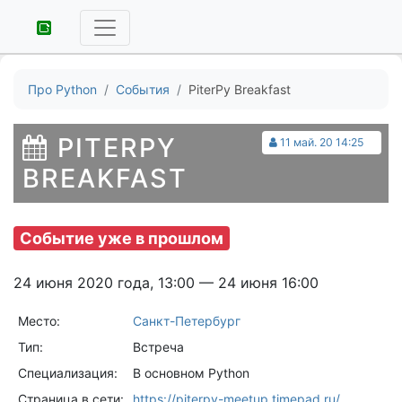
Про Python
События
PiterPy Breakfast
PITERPY
11 май. 20 14:25
BREAKFAST
Событие уже в прошлом
24 июня 2020 года, 13:00 — 24 июня 16:00
Место:
Санкт-Петербург
Тип:
Встреча
Специализация:
В основном Python
Страница в сети:
https://piterpy-meetup.timepad.ru/