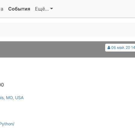
та
События
Ещё…
06 май. 20 14
00
uis, MO, USA
Python/