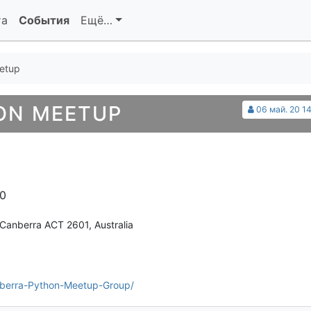
та
События
Ещё…
etup
ON MEETUP
06 май. 20 14
30
Canberra ACT 2601, Australia
berra-Python-Meetup-Group/