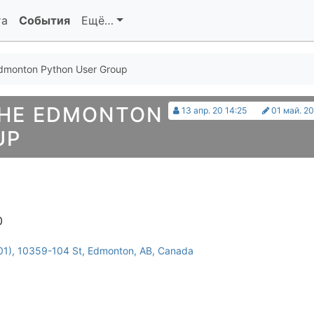
та
События
Ещё…
dmonton Python User Group
THE EDMONTON
13 апр. 20 14:25
01 май. 20
UP
0
01), 10359-104 St, Edmonton, AB, Canada