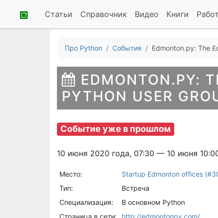
Статьи
Справочник
Видео
Книги
Рабо
Про Python
События
Edmonton.py: The E
EDMONTON.PY: 
PYTHON USER GRO
Событие уже в прошлом
10 июня 2020 года, 07:30 — 10 июня 10:0
Место:
Startup Edmonton offices (#3
Тип:
Встреча
Специализация:
В основном Python
Страница в сети:
http://edmontonpy.com/