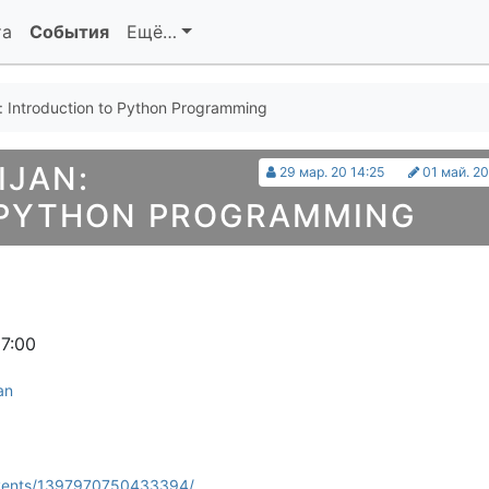
та
События
Ещё…
 Introduction to Python Programming
IJAN:
29 мар. 20 14:25
01 май. 20
 PYTHON PROGRAMMING
7:00
an
events/1397970750433394/