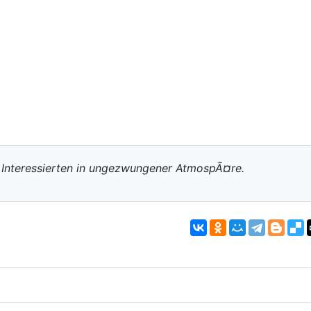
d Interessierten in ungezwungener AtmospÃ¤re.