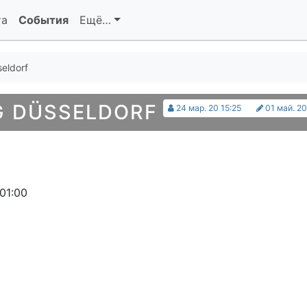
та
События
Ещё…
eldorf
G DÜSSELDORF
24 мар. 20 15:25
01 май. 20
01:00