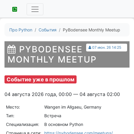
Про Python
События
PyBodensee Monthly Meetup
PYBODENSEE
07 июн. 26 14:25
MONTHLY MEETUP
Событие уже в прошлом
04 августа 2026 года, 00:00 — 04 августа 02:00
Место:
Wangen im Allgaeu, Germany
Тип:
Встреча
Специализация:
В основном Python
Страница в сети:
https://pybodensee.com/meetups/