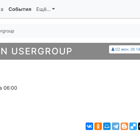
та
События
Ещё…
ergroup
ON USERGROUP
02 июн. 26 14
а 06:00