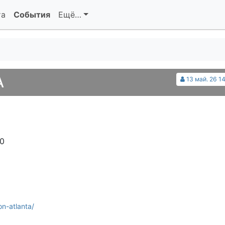
та
События
Ещё…
A
13 май. 26 1
30
n-atlanta/