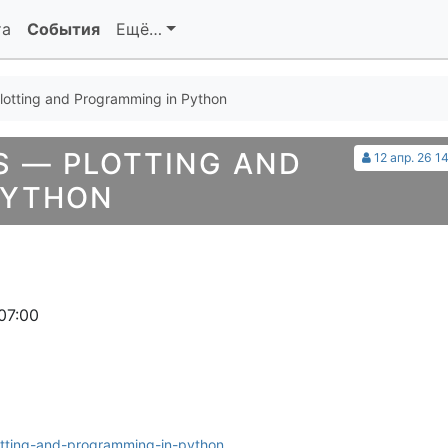
та
События
Ещё…
lotting and Programming in Python
S — PLOTTING AND
12 апр. 26 1
PYTHON
07:00
lotting-and-programming-in-python