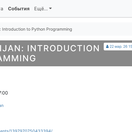
та
События
Ещё…
 Introduction to Python Programming
IJAN: INTRODUCTION
22 мар. 26 1
AMMING
7:00
an
events/1397970750433394/