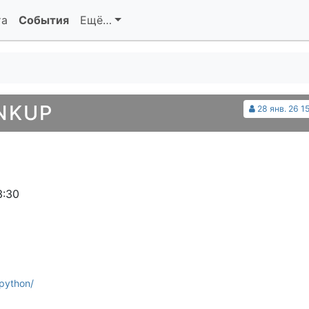
та
События
Ещё…
NKUP
28 янв. 26 1
3:30
python/