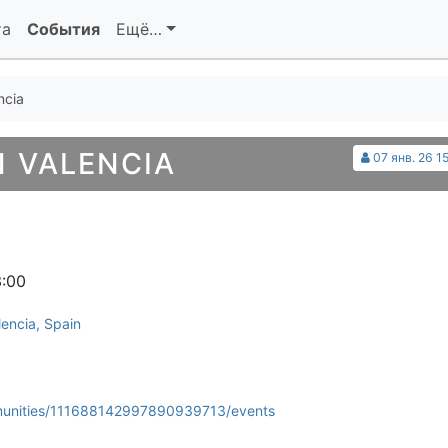
та
События
Ещё…
ncia
 VALENCIA
07 янв. 26 1
3:00
lencia, Spain
mmunities/111688142997890939713/events