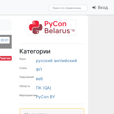
Вход
 20:01
Категории
Платно
Язык
русский
английский
Стиль
ФП
Окружение
веб
Область
ПК (QA)
Мероприятие
PyCon BY