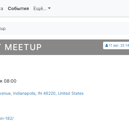
та
События
Ещё…
tup
 MEETUP
11 авг. 25 1
я 08:00
enue, Indianapolis, IN 46220, United States
on-182/