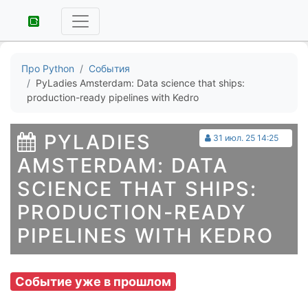
Про Python
События
PyLadies Amsterdam: Data science that ships:
production-ready pipelines with Kedro
PYLADIES
31 июл. 25 14:25
AMSTERDAM: DATA
SCIENCE THAT SHIPS:
PRODUCTION-READY
PIPELINES WITH KEDRO
Событие уже в прошлом