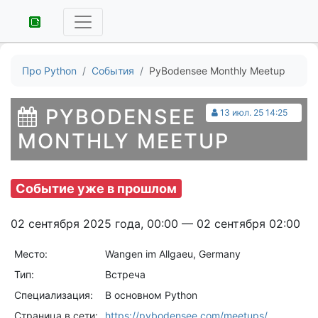
Про Python
События
PyBodensee Monthly Meetup
PYBODENSEE
13 июл. 25 14:25
MONTHLY MEETUP
Событие уже в прошлом
02 сентября 2025 года, 00:00 — 02 сентября 02:00
Место:
Wangen im Allgaeu, Germany
Тип:
Встреча
Специализация:
В основном Python
Страница в сети:
https://pybodensee.com/meetups/