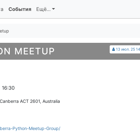
та
События
Ещё…
etup
ON MEETUP
13 июл. 25 1
 16:30
Canberra ACT 2601, Australia
berra-Python-Meetup-Group/