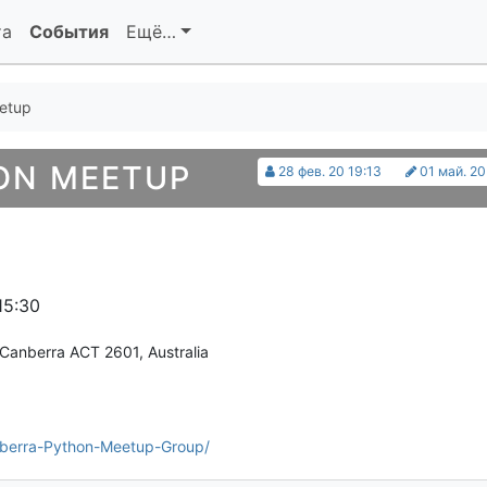
та
События
Ещё…
etup
ON MEETUP
28 фев. 20 19:13
01 май. 20
15:30
Canberra ACT 2601, Australia
berra-Python-Meetup-Group/