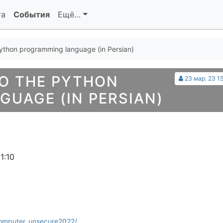
та
События
Ещё…
Python programming language (in Persian)
O THE PYTHON
23 мар. 23 1
UAGE (IN PERSIAN)
1:10
computer_unsecure2022/