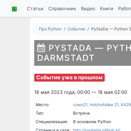
Статьи
Справочник
Видео
Книги
Рабо
Про Python
События
PyStaDa — Python S
PYSTADA — PYT
DARMSTADT
Событие уже в прошлом
18 мая 2023 года, 00:00 — 18 мая 02:00
Место:
cowo21, Holzhofallee 21, 64
Тип:
Встреча
Специализация:
В основном Python
Страница в сети:
http://pystada.github.io/