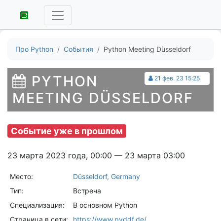
Про Python
События
Python Meeting Düsseldorf
PYTHON
21 фев. 23 15:25
MEETING DÜSSELDORF
Событие уже в прошлом
23 марта 2023 года, 00:00 — 23 марта 03:00
Место:
Düsseldorf, Germany
Тип:
Встреча
Специализация:
В основном Python
Страница в сети:
https://www.pyddf.de/