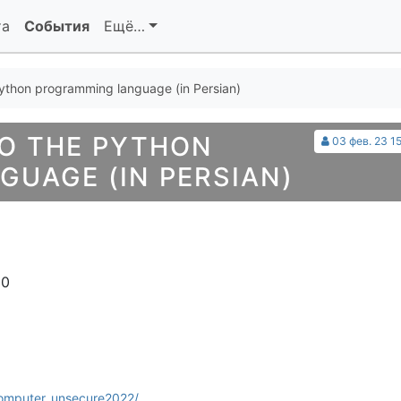
та
События
Ещё…
Python programming language (in Persian)
O THE PYTHON
03 фев. 23 1
UAGE (IN PERSIAN)
10
computer_unsecure2022/