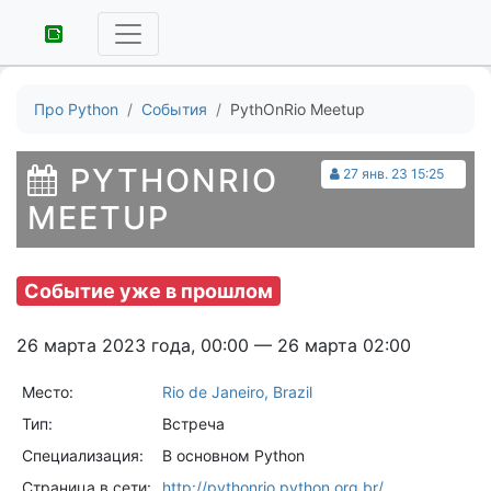
Про Python
События
PythOnRio Meetup
PYTHONRIO
27 янв. 23 15:25
MEETUP
Событие уже в прошлом
26 марта 2023 года, 00:00 — 26 марта 02:00
Место:
Rio de Janeiro, Brazil
Тип:
Встреча
Специализация:
В основном Python
Страница в сети:
http://pythonrio.python.org.br/