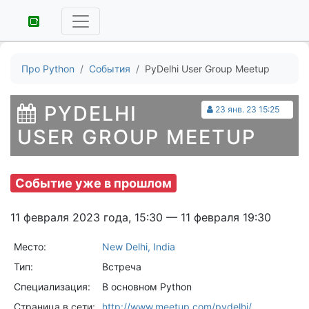
Про Python
События
PyDelhi User Group Meetup
PYDELHI
23 янв. 23 15:25
USER GROUP MEETUP
Событие уже в прошлом
11 февраля 2023 года, 15:30 — 11 февраля 19:30
Место:
New Delhi, India
Тип:
Встреча
Специализация:
В основном Python
Страница в сети:
http://www.meetup.com/pydelhi/