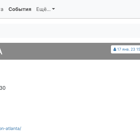
та
События
Ещё…
A
17 янв. 23 1
:30
n-atlanta/