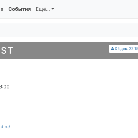
та
События
Ещё…
AST
05 дек. 22 1
6:00
d.ru/