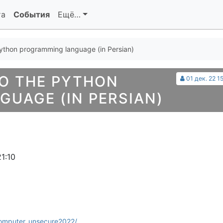
та
События
Ещё…
Python programming language (in Persian)
O THE PYTHON
01 дек. 22 1
UAGE (IN PERSIAN)
1:10
computer_unsecure2022/