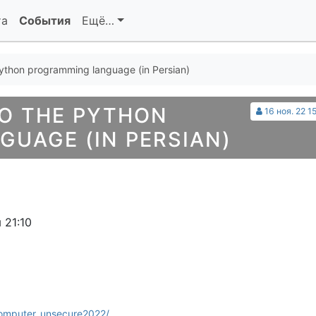
та
События
Ещё…
Python programming language (in Persian)
O THE PYTHON
16 ноя. 22 1
UAGE (IN PERSIAN)
 21:10
computer_unsecure2022/