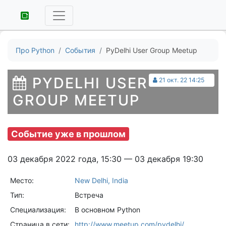
Про Python
События
PyDelhi User Group Meetup
PYDELHI USER
21 окт. 22 14:25
GROUP MEETUP
Событие уже в прошлом
03 декабря 2022 года, 15:30 — 03 декабря 19:30
Место:
New Delhi, India
Тип:
Встреча
Специализация:
В основном Python
Страница в сети:
http://www.meetup.com/pydelhi/