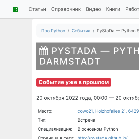
Статьи
Справочник
Видео
Книги
Рабо
Про Python
События
PyStaDa — Python S
PYSTADA — PYT
DARMSTADT
Событие уже в прошлом
20 октября 2022 года, 00:00 — 20 октяб
Место:
cowo21, Holzhofallee 21, 64
Тип:
Встреча
Специализация:
В основном Python
Страница в сети:
http://pystada.github.io/