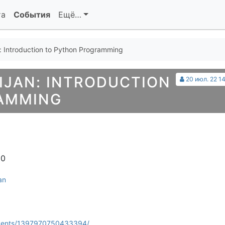
та
События
Ещё…
 Introduction to Python Programming
IJAN: INTRODUCTION
20 июл. 22 14
AMMING
00
an
events/1397970750433394/