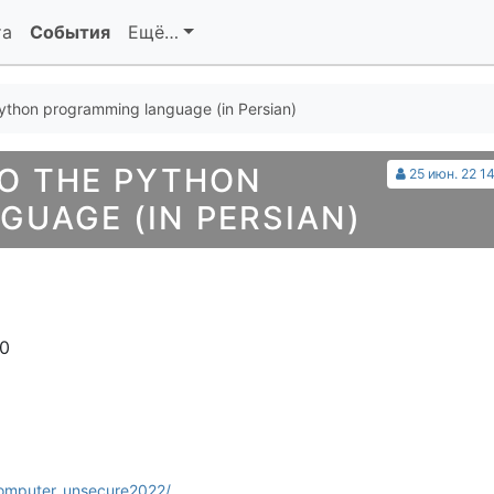
та
События
Ещё…
Python programming language (in Persian)
O THE PYTHON
25 июн. 22 1
UAGE (IN PERSIAN)
10
computer_unsecure2022/