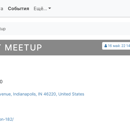
та
События
Ещё…
tup
 MEETUP
16 май. 22 1
00
enue, Indianapolis, IN 46220, United States
on-182/