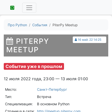
Про Python
События
PiterPy Meetup
PITERPY
16 май. 22 14:25
MEETUP
Событие уже в прошлом
12 июля 2022 года, 23:00 — 13 июля 01:00
Место:
Санкт-Петербург
Тип:
Встреча
Специализация:
В основном Python
Страница в сети:
http://meetup.piterpy.com