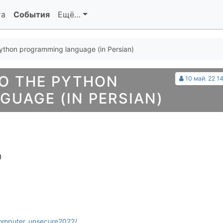
та
События
Ещё…
Python programming language (in Persian)
O THE PYTHON
10 май. 22 1
UAGE (IN PERSIAN)
0
computer_unsecure2022/