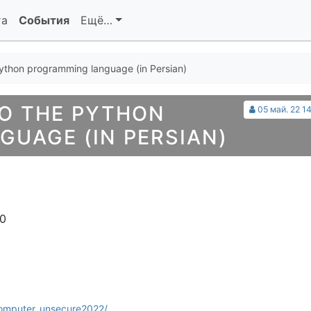
та
События
Ещё…
Python programming language (in Persian)
O THE PYTHON
05 май. 22 1
UAGE (IN PERSIAN)
10
computer_unsecure2022/