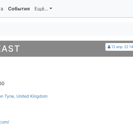
та
События
Ещё…
EAST
12 апр. 22 1
00
n Tyne, United Kingdom
.com/