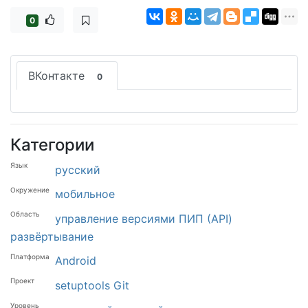
0
ВКонтакте
0
Категории
Язык
русский
Окружение
мобильное
Область
управление версиями
ПИП (API)
развёртывание
Платформа
Android
Проект
setuptools
Git
Уровень