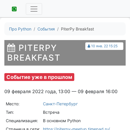
Про Python
События
PiterPy Breakfast
PITERPY
10 янв. 22 15:25
BREAKFAST
Событие уже в прошлом
09 февраля 2022 года, 13:00 — 09 февраля 16:00
Место:
Санкт-Петербург
Тип:
Встреча
Специализация:
В основном Python
Страница в сети:
https://piterpy-meetup.timepad.ru/