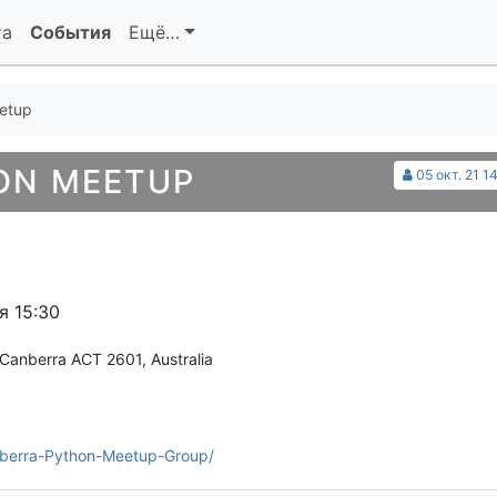
та
События
Ещё…
etup
ON MEETUP
05 окт. 21 1
я 15:30
Canberra ACT 2601, Australia
berra-Python-Meetup-Group/