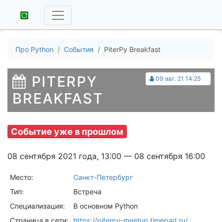
Про Python
События
PiterPy Breakfast
PITERPY
09 авг. 21 14:25
BREAKFAST
Событие уже в прошлом
08 сентября 2021 года, 13:00 — 08 сентября 16:00
Место:
Санкт-Петербург
Тип:
Встреча
Специализация:
В основном Python
Страница в сети:
https://piterpy-meetup.timepad.ru/