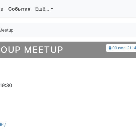
та
События
Ещё…
 Meetup
ROUP MEETUP
09 июл. 21 14
19:30
hi/