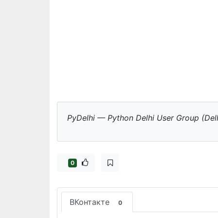
PyDelhi — Python Delhi User Group (Delhi
0
ВКонтакте
0