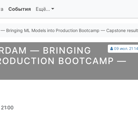
та
События
Ещё…
— Bringing ML Models into Production Bootcamp — Capstone result
RDAM — BRINGING
09 июл. 21 14
PRODUCTION BOOTCAMP —
S
 21:00