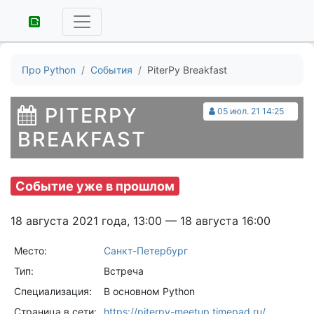
Про Python
События
PiterPy Breakfast
PITERPY
05 июл. 21 14:25
BREAKFAST
Событие уже в прошлом
18 августа 2021 года, 13:00 — 18 августа 16:00
Место:
Санкт-Петербург
Тип:
Встреча
Специализация:
В основном Python
Страница в сети:
https://piterpy-meetup.timepad.ru/