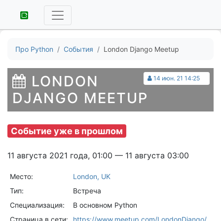
Про Python
События
London Django Meetup
LONDON
14 июн. 21 14:25
DJANGO MEETUP
Событие уже в прошлом
11 августа 2021 года, 01:00 — 11 августа 03:00
Место:
London, UK
Тип:
Встреча
Специализация:
В основном Python
Страница в сети:
https://www.meetup.com/LondonDjango/