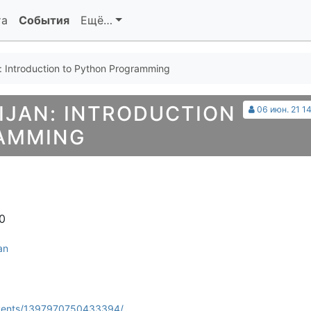
та
События
Ещё…
 Introduction to Python Programming
IJAN: INTRODUCTION
06 июн. 21 14
AMMING
0
an
events/1397970750433394/