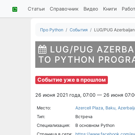
Статьи
Справочник
Видео
Книги
Рабо
Про Python
События
LUG/PUG Azerbaijan:
LUG/PUG AZERBA
TO PYTHON PROGR
Событие уже в прошлом
26 июня 2021 года, 07:00 — 26 июня 07:0
Место:
Azercell Plaza, Baku, Azerbaij
Тип:
Встреча
Специализация:
В основном Python
Страница в сети:
https://www.facebook.com/